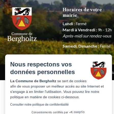
Horaires de votre
mairie
Lundi :
Fermé
Mardi à Vendredi :
9h - 12h
Après-midi sur rendez-vous
Samedi, Dimanche :
Fermé
Nous respectons vos
données personnelles
© 2026 Mairie de Bergholtz
Mentions légales
Politique de confidentia
La Commune de Bergholtz
se sert de cookies
afin de vous proposer un meilleur accès au site Internet et
s'engage à en limiter l'utilisation. Vous pouvez lire notre
politique en matière de cookies ci-dessous.
Consulter notre politique de confidentialité
Consentements certifiés par