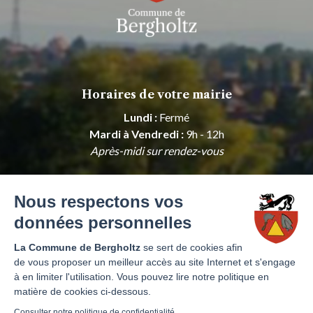
Horaires de votre mairie
Lundi :
Fermé
Mardi à Vendredi :
9h - 12h
Après-midi sur rendez-vous
Samedi, Dimanche :
Fermé
Nous respectons vos
Horaires de l'agence postale
données personnelles
Lundi :
Fermé
La Commune de Bergholtz
se sert de cookies afin
Mardi à Vendredi :
7h30 - 12h30
de vous proposer un meilleur accès au site Internet et s'engage
Samedi, Dimanche :
Fermé
à en limiter l'utilisation. Vous pouvez lire notre politique en
matière de cookies ci-dessous.
Consulter notre politique de confidentialité